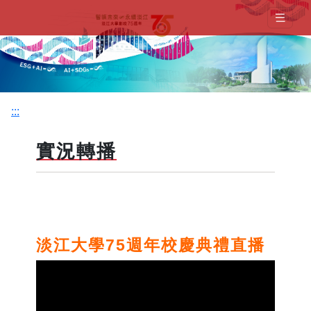
:::
實況轉播
淡江大學
75週年校慶典禮直播